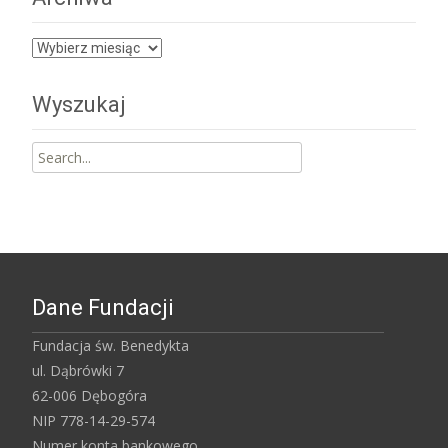
Archiwa
Wyszukaj
Search
for:
Dane Fundacji
Fundacja św. Benedykta
ul. Dąbrówki 7
62-006 Dębogóra
NIP 778-14-29-574
Numer konta bankowego