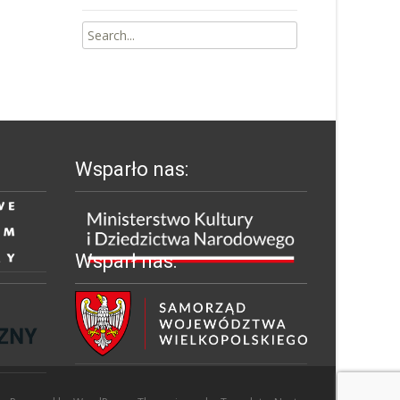
Search
for:
Wsparło nas:
Wsparł nas: