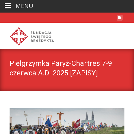
MENU
Pielgrzymka Paryż-Chartres 7-9
czerwca A.D. 2025 [ZAPISY]