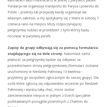
karimatach albo materacach) w jednej z paryskich parafii.
Fundacja nie organizuje transportu do Paryża i powrotu do
Polski – przeloty lub przejazdy każdy organizuje we
własnym zakresie, a my spotykamy się z Wami w sobotę 7
czerwca rano na miejscu Mszy rozpoczynającej
pielgrzymkę tudzież w przeddzień z tymi którzy będą
nocować w paryskiej parafii.
Zapisy do grupy odbywają się za pomocą formularza
znajdującego się na dole strony.
Natomiast sama
płatność za pielgrzymkę będzie się odbywać za
pośrednictwem strony pielgrzymkowej (formularz zostanie
uruchomiony w Niedzielę Palmową 13 kwietnia –
przyślemy go wszystkim zgłoszonym do naszej grupy). Dla
osób które zgłoszą się odpowiednio wcześnie po Niedzieli
Palmowej i wyrażą taką chęć, może zostać
zarezerwowane miejsce w jednym z trzech specjalnie
podstawianych pociągów powrotnych z Chartres do