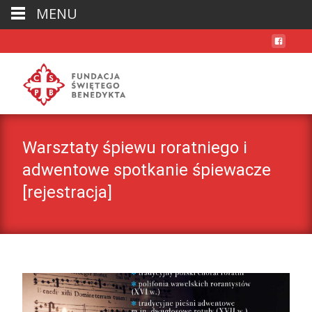
MENU
Warsztaty śpiewu roratniego i
adwentowe spotkanie śpiewacze
[rejestracja]