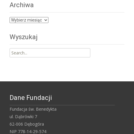
Archiwa
Archiwa
Wyszukaj
Search
for:
Dane Fundacji
Fundacja św. Benedykta
ul. Dąbrówki 7
62-006 Dębogóra
NIP 778-14-29-574