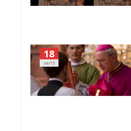
18
sie/15