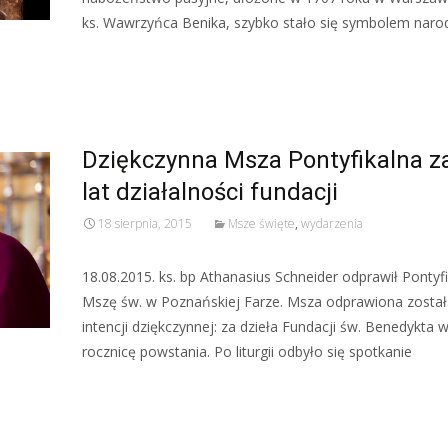
ks. Wawrzyńca Benika, szybko stało się symbolem nar
Read More…
Dziękczynna Msza Pontyfikalna z
lat działalności fundacji
18 sierpnia, 2015
Msze święte
,
wydarzenia
18.08.2015. ks. bp Athanasius Schneider odprawił Pontyf
Mszę św. w Poznańskiej Farze. Msza odprawiona zosta
intencji dziękczynnej: za dzieła Fundacji św. Benedykta 
rocznicę powstania. Po liturgii odbyło się spotkanie
Read More…