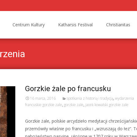
Centrum Kultury
Katharsis Festival
Christianitas
rzenia
Gorzkie żale po francusku
16 marca, 2016
spotkania z historią i tradycją
,
wydarzenia
francuskie gorzkie żale
,
gorzkie żale
,
jacek kowalski gorzkie żale
Gorzkie żale, polskie arcydzieło medytacji chrześcijański
przemówiły właśnie po francusku i „wzruszają do łez”. T
nabożeństwo pasyjne, ułożone w 1707 roku w Warszawi