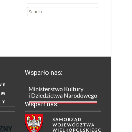
Search
for:
Wsparło nas:
Wsparł nas: