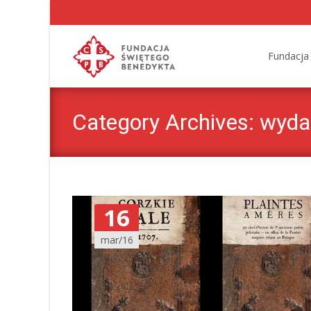
Skip
to
Fundacja
content
Category Archives: wyda
16
mar/16