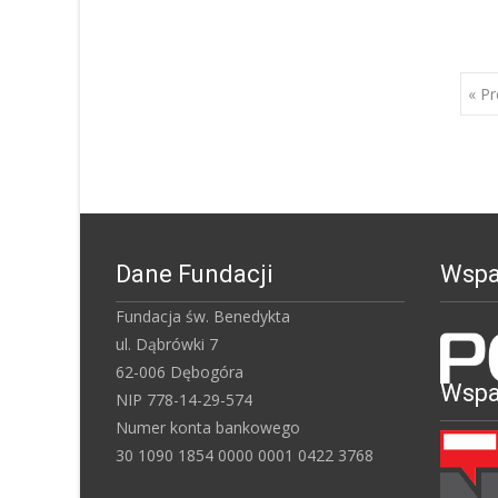
Posts
« Pr
navigation
Dane Fundacji
Wspar
Fundacja św. Benedykta
ul. Dąbrówki 7
62-006 Dębogóra
Wspar
NIP 778-14-29-574
Numer konta bankowego
30 1090 1854 0000 0001 0422 3768