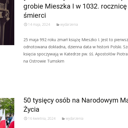
grobie Mieszka I w 1032. rocznicę
śmierci
14 maja, 2024
wydarzenia
25 maja 992 roku zmarł książę Mieszko I. Jest to pierws
odnotowana dokładna, dzienna data w historii Polski. Sz
księcia spoczywają w Katedrze pw. śś. Apostołów Piotra
na Ostrowie Tumskim
Read More…
50 tysięcy osób na Narodowym M
Życia
16 kwietnia, 2024
wydarzenia