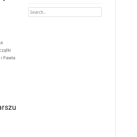
Search
for:
za
czątki
 i Pawła
arszu