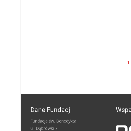
Posts
1
navigation
Dane Fundacji
Wspar
Fundacja św. Benedykta
ul. Dąbrówki 7