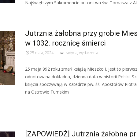
Najświętszym Sakramencie autorstwa św. Tomasza z A
Jutrznia żałobna przy grobie Mies
w 1032. rocznicę śmierci
25 maja, 2024
tradycja
,
wydarzenia
25 maja 992 roku zmarł książę Mieszko I. Jest to pierws
odnotowana dokładna, dzienna data w historii Polski. Sz
księcia spoczywają w Katedrze pw. śś. Apostołów Piotra
na Ostrowie Tumskim
Read More…
[ZAPOWIEDŹ] Jutrznia żałobna pr