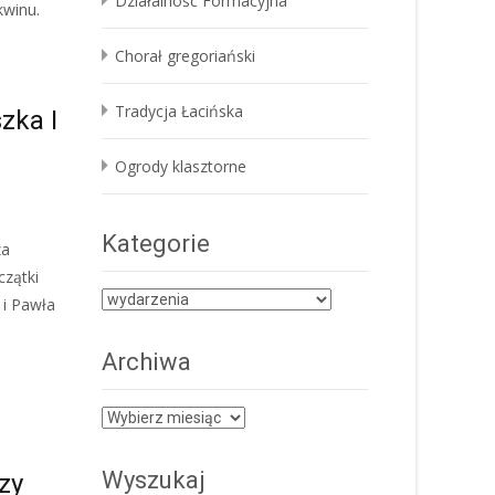
Działalność Formacyjna
kwinu.
Chorał gregoriański
Tradycja Łacińska
zka I
Ogrody klasztorne
Kategorie
za
czątki
Kategorie
 i Pawła
Archiwa
Archiwa
Wyszukaj
zy