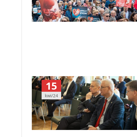
15
kwi/24