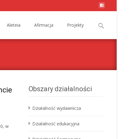
Search
Aleteia
Afirmacja
Projekty
for:
Obszary działalności
ncie
Działalność wydawnicza
Działalność edukacyjna
00, w