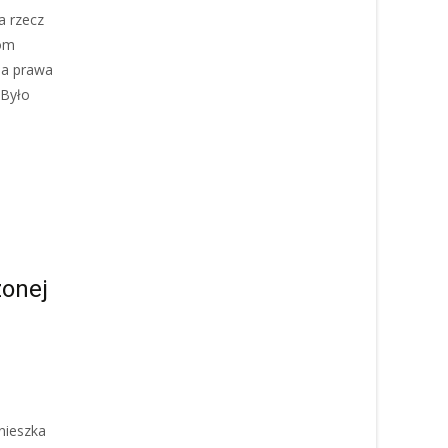
a rzecz
iom
ia prawa
 Było
zonej
nieszka