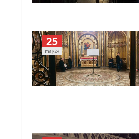
25
maj/24