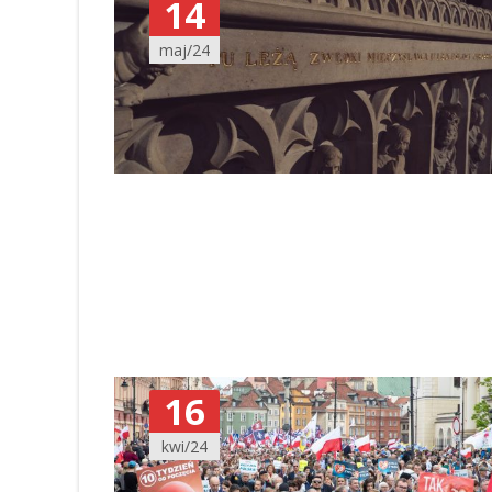
14
maj/24
16
kwi/24