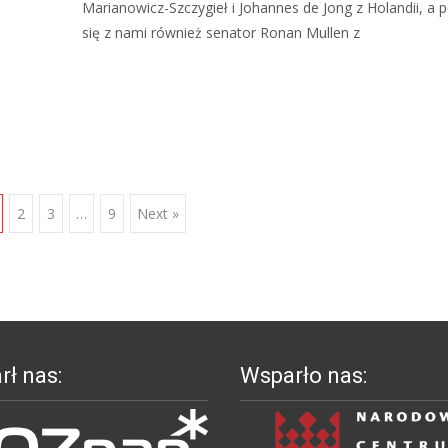
Marianowicz-Szczygieł i Johannes de Jong z Holandii, a p
się z nami również senator Ronan Mullen z
Read More…
2
3
…
9
Next »
ł nas:
Wsparło nas: