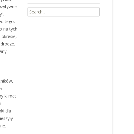
Pozytywne
Search
y”.
for:
wo tego,
o na tych
 okresie,
 drodze.
ziny
e
tników,
a
ny klimat
h
ki dla
ieszyły
zne.