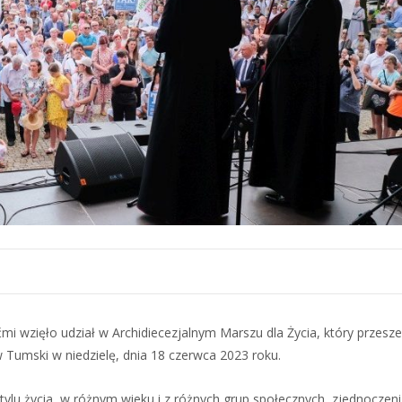
ćmi wzięło udział w Archidiecezjalnym Marszu dla Życia, który przesze
Tumski w niedzielę, dnia 18 czerwca 2023 roku.
tylu życia, w różnym wieku i z różnych grup społecznych, zjednoczeni