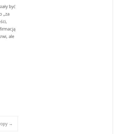
iały być
o „za
ści,
firmacją
rwi, ale
uropy
→