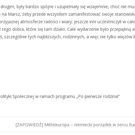
drugim, były bardzo spójne i uzupełniały się wzajemnie, choć nie mus
ylko na Marsz, żeby przede wszystkim zamanifestować swoje stanowisk
 przyjaznej atmosferze radości i wiary; jeszcze inni uczestniczyli w cało
z tego dobra, które się tam działo. Całe wydarzenie było przepiękną a
ęzi, szczególnie tych najbliższych, rodzinnych, a więc nie tylko więzów k
lityki Społecznej w ramach programu „Po pierwsze rodzina!”
[ZAPOWIEDŹ] Mitteleuropa – niemiecki porządek w sercu E