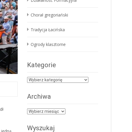
Działalność Formacyjna
Chorał gregoriański
Tradycja Łacińska
Ogrody klasztorne
Kategorie
Kategorie
Archiwa
dł
Archiwa
Wyszukaj
 jedną