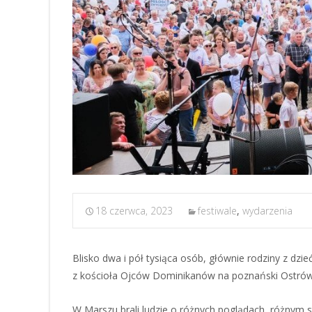
18 czerwca, 2023
festiwale
,
wydarzenia
Blisko dwa i pół tysiąca osób, głównie rodziny z dzie
z kościoła Ojców Dominikanów na poznański Ostrów 
W Marszu brali ludzie o różnych poglądach, różnym s