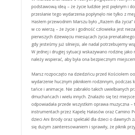
podstawową ideą – że życie ludzkie jest pięknym i d
przesłanie tego wydarzenia popłynęło nie tylko z meg
Hasłem przewodnim Marszu było „Razem dla życia” i
w co wierzą – że życie i godność człowieka jest nie
pierwszych dziewięciu miesiącach życia prenatalnego, 
gdy jesteśmy już silniejsi, ale nadal potrzebujemy ws
W jednej i drugiej sytuacji wskazywano rodzinę jako 
należy wspierać, aby była ona bezpiecznym miejscem
Marsz rozpoczęto na dziedzińcu przed Kościołem oo
wydarzenie hucznym piknikiem rodzinnym, podczas kt
tańce i animacje. Nie zabrakło takich uwielbianych pr
dmuchańcach i wielu innych. Znalazło się też miejsce
odpowiadała przede wszystkim oprawa muzyczna – 
instrumentach przez Kapelę Hałasów oraz Camino P
dzieci Ani Brody oraz spektakl dla dzieci o dawnych
się dużym zainteresowaniem i sprawiły, że piknik prz