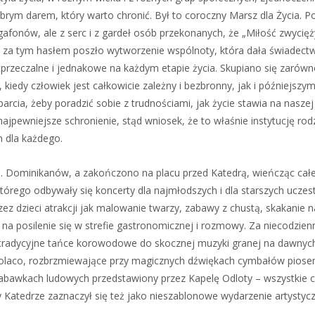
obrym darem, który warto chronić. Był to coroczny Marsz dla Życia. 
afonów, ale z serc i z gardeł osób przekonanych, że „Miłość zwycięż
 za tym hasłem poszło wytworzenie wspólnoty, która dała świadect
zaprzeczalne i jednakowe na każdym etapie życia. Skupiano się zarówn
kiedy człowiek jest całkowicie zależny i bezbronny, jak i późniejszym
parcia, żeby poradzić sobie z trudnościami, jak życie stawia na naszej
najpewniejsze schronienie, stąd wniosek, że to właśnie instytucję rod
 dla każdego.
. Dominikanów, a zakończono na placu przed Katedrą, wieńcząc cał
órego odbywały się koncerty dla najmłodszych i dla starszych uczes
zez dzieci atrakcji jak malowanie twarzy, zabawy z chustą, skakanie n
 na posilenie się w strefie gastronomicznej i rozmowy. Za niecodzien
tradycyjne tańce korowodowe do skocznej muzyki granej na dawnyc
olaco, rozbrzmiewające przy magicznych dźwiękach cymbałów piosen
 zabawkach ludowych przedstawiony przez Kapelę Odloty – wszystkie c
y Katedrze zaznaczył się też jako nieszablonowe wydarzenie artystyc