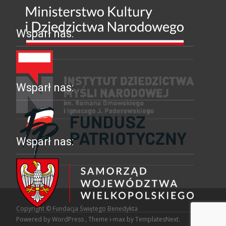
Wsparł nas:
Wsparł nas:
Wsparł nas:
Copyright © Fundacja Świętego Benedykta
Powered by WordPress
, Theme
i-max
by TemplatesNext.