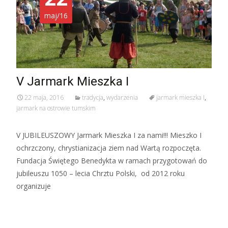
maj/16
V Jarmark Mieszka I
22 maja, 2016
tradycja
,
wydarzenia
jarmark mieszka I
,
jarmark na ostrowie tumskim
V JUBILEUSZOWY Jarmark Mieszka I za nami!!! Mieszko I
ochrzczony, chrystianizacja ziem nad Wartą rozpoczęta.
Fundacja Świętego Benedykta w ramach przygotowań do
jubileuszu 1050 – lecia Chrztu Polski, od 2012 roku
organizuje
Read More…